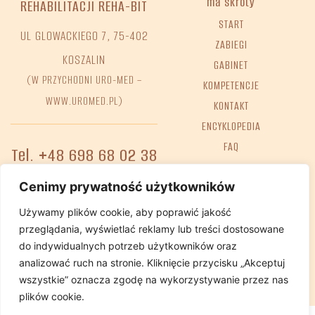
ma skróty
REHABILITACJI REHA-BIT
START
UL GLOWACKIEGO 7, 75-402
ZABIEGI
KOSZALIN
GABINET
(W PRZYCHODNI URO-MED –
KOMPETENCJE
WWW.UROMED.PL)
KONTAKT
ENCYKLOPEDIA
FAQ
Tel. +48 698 68 02 38
e-mail:
GABINET@REHA-BIT.PL
Cenimy prywatność użytkowników
Używamy plików cookie, aby poprawić jakość
przeglądania, wyświetlać reklamy lub treści dostosowane
Deklaracja dostępności
Polityka Prywatnosci
do indywidualnych potrzeb użytkowników oraz
analizować ruch na stronie. Kliknięcie przycisku „Akceptuj
wszystkie” oznacza zgodę na wykorzystywanie przez nas
plików cookie.