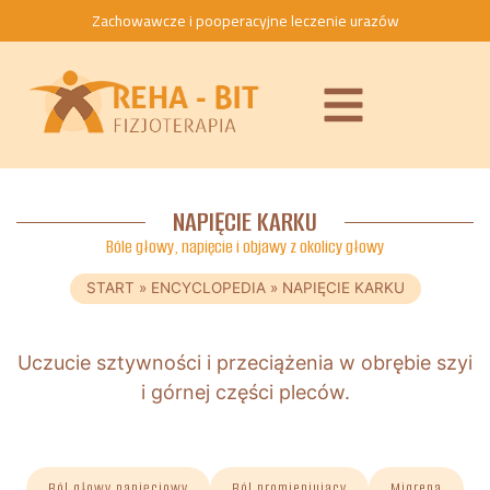
Zachowawcze i pooperacyjne leczenie urazów
NAPIĘCIE KARKU
Bóle głowy, napięcie i objawy z okolicy głowy
START
»
ENCYCLOPEDIA
»
NAPIĘCIE KARKU
Uczucie sztywności i przeciążenia w obrębie szyi
i górnej części pleców.
Ból głowy napięciowy
Ból promieniujący
Migrena