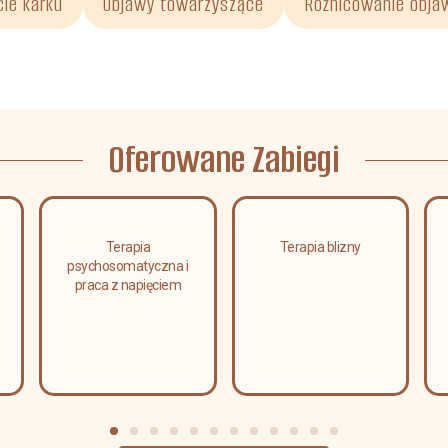
cie karku
Objawy towarzyszące
Różnicowanie obj
Oferowane Zabiegi
Terapia
Terapia blizny
psychosomatyczna i
praca z napięciem