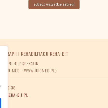
zobacz wszystkie zabiegi
OTERAPII I REHABILITACJI REHA-BIT
O 7, 75-402 KOSZALIN
NI URO-MED – WWW.UROMED.PL)
s
68 02 38
ET@REHA-BIT.PL