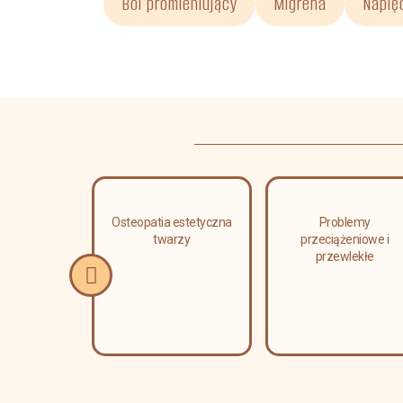
Ból promieniujący
Migrena
Napię
erapia
Osteopatia estetyczna
Problemy
a i leczenie
twarzy
przeciążeniowe i
i kręgosłupa
przewlekłe