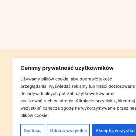
GABINET FIZJ
Cenimy prywatność użytkowników
UL GLOWACKIEG
Używamy plików cookie, aby poprawić jakość
przeglądania, wyświetlać reklamy lub treści dostosowane
(W PRZYCHOD
do indywidualnych potrzeb użytkowników oraz
analizować ruch na stronie. Kliknięcie przycisku „Akceptuj
wszystkie” oznacza zgodę na wykorzystywanie przez na
Tel. +48 698 
plików cookie.
e-mail:
GABIN
Dostosuj
Odrzuć wszystkie
Akceptuj wszystko