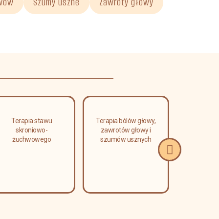
awów
Szumy uszne
Zawroty głowy
Terapia stawu
Terapia bólów głowy,
Masaż l
skroniowo-
zawrotów głowy i
relaks
żuchwowego
szumów usznych
limfa