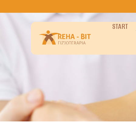
do
treści
START