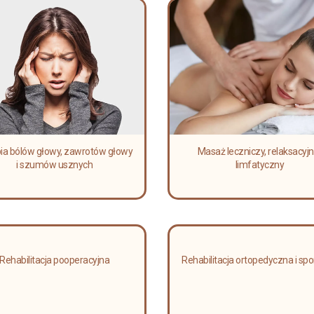
ia bólów głowy, zawrotów głowy
Masaż leczniczy, relaksacyjny
i szumów usznych
limfatyczny
Rehabilitacja pooperacyjna
Rehabilitacja ortopedyczna i sp