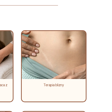
aca z
Terapia blizny