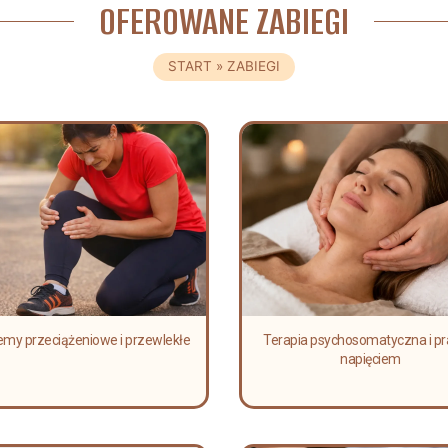
OFEROWANE ZABIEGI
START
»
ZABIEGI
emy przeciążeniowe i przewlekłe
Terapia psychosomatyczna i pr
napięciem