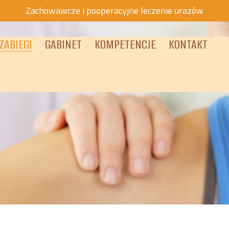
Zachowawcze i pooperacyjne leczenie urazów
ZABIEGI
GABINET
KOMPETENCJE
KONTAKT