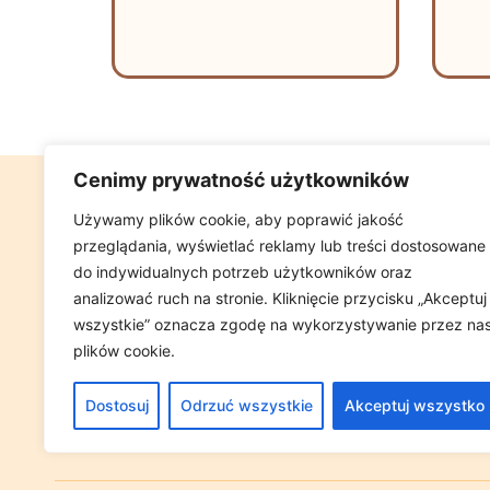
Cenimy prywatność użytkowników
GABINET FIZJ
Używamy plików cookie, aby poprawić jakość
przeglądania, wyświetlać reklamy lub treści dostosowane
UL GLOWACKIEG
do indywidualnych potrzeb użytkowników oraz
(W PRZYCHOD
analizować ruch na stronie. Kliknięcie przycisku „Akceptuj
wszystkie” oznacza zgodę na wykorzystywanie przez na
plików cookie.
Tel. +48 698 
e-mail:
GABIN
Dostosuj
Odrzuć wszystkie
Akceptuj wszystko