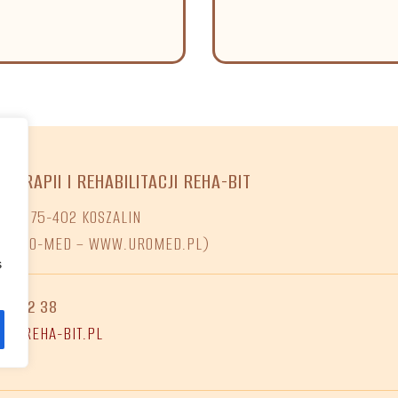
OTERAPII I REHABILITACJI REHA-BIT
O 7, 75-402 KOSZALIN
NI URO-MED – WWW.UROMED.PL)
s
68 02 38
ET@REHA-BIT.PL