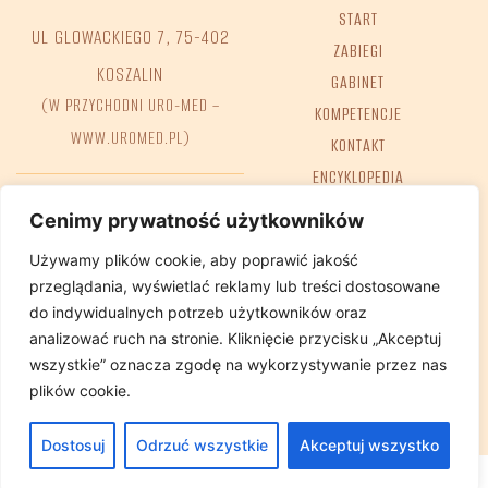
START
UL GLOWACKIEGO 7, 75-402
ZABIEGI
KOSZALIN
GABINET
(W PRZYCHODNI URO-MED –
KOMPETENCJE
WWW.UROMED.PL)
KONTAKT
ENCYKLOPEDIA
FAQ
Tel. +48 698 68 02 38
Cenimy prywatność użytkowników
e-mail:
GABINET@REHA-BIT.PL
Używamy plików cookie, aby poprawić jakość
przeglądania, wyświetlać reklamy lub treści dostosowane
do indywidualnych potrzeb użytkowników oraz
analizować ruch na stronie. Kliknięcie przycisku „Akceptuj
Deklaracja dostępności
Polityka Prywatnosci
wszystkie” oznacza zgodę na wykorzystywanie przez nas
plików cookie.
Dostosuj
Odrzuć wszystkie
Akceptuj wszystko