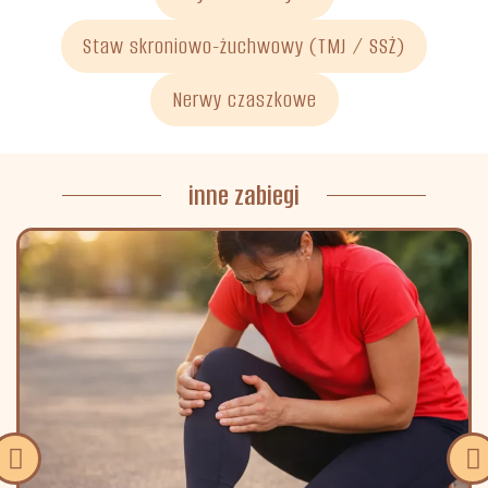
Staw skroniowo-żuchwowy (TMJ / SSŻ)
Nerwy czaszkowe
inne zabiegi