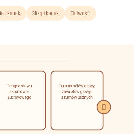
ie tkanek
Ślizg tkanek
Tkliwość
Terapia stawu
Terapia bólów głowy,
Masaż l
skroniowo-
zawrotów głowy i
relaks
żuchwowego
szumów usznych
limfa