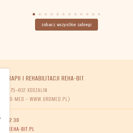
zobacz wszystkie zabiegi
OTERAPII I REHABILITACJI REHA-BIT
O 7, 75-402 KOSZALIN
NI URO-MED – WWW.UROMED.PL)
s
68 02 38
ET@REHA-BIT.PL