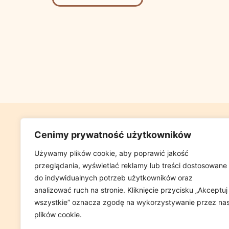
GABINET FIZJ
Cenimy prywatność użytkowników
UL GLOWACKIEG
Używamy plików cookie, aby poprawić jakość
przeglądania, wyświetlać reklamy lub treści dostosowane
(W PRZYCHOD
do indywidualnych potrzeb użytkowników oraz
analizować ruch na stronie. Kliknięcie przycisku „Akceptuj
wszystkie” oznacza zgodę na wykorzystywanie przez na
Tel. +48 698 
plików cookie.
e-mail:
GABIN