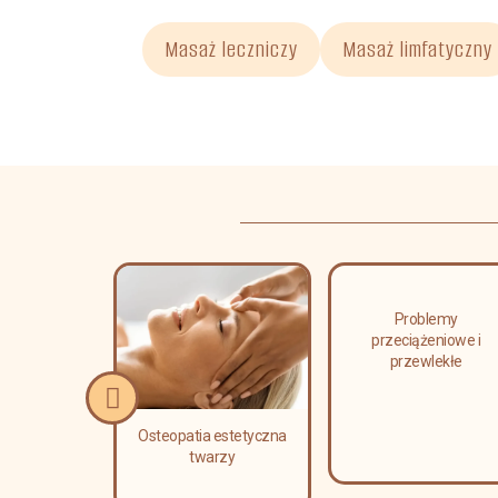
Masaż leczniczy
Masaż limfatyczny
erapia
Problemy
a i leczenie
przeciążeniowe i
i kręgosłupa
przewlekłe
Osteopatia estetyczna
twarzy