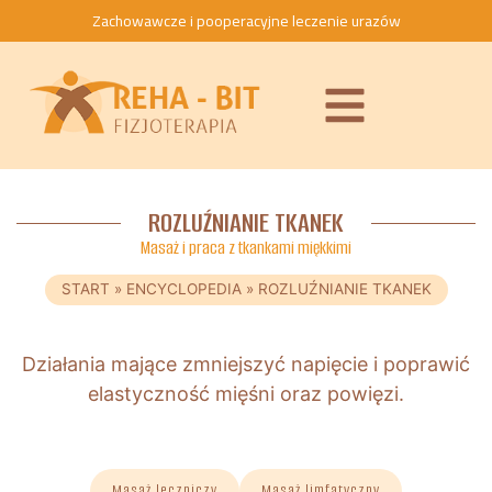
Zachowawcze i pooperacyjne leczenie urazów
ROZLUŹNIANIE TKANEK
Masaż i praca z tkankami miękkimi
START
»
ENCYCLOPEDIA
»
ROZLUŹNIANIE TKANEK
Działania mające zmniejszyć napięcie i poprawić
elastyczność mięśni oraz powięzi.
Masaż leczniczy
Masaż limfatyczny