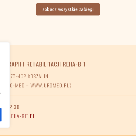
zobacz wszystkie zabiegi
OTERAPII I REHABILITACJI REHA-BIT
O 7, 75-402 KOSZALIN
NI URO-MED – WWW.UROMED.PL)
s
68 02 38
ET@REHA-BIT.PL