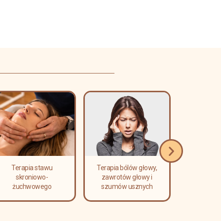
Terapia stawu
Terapia bólów głowy,
Masaż l
skroniowo-
zawrotów głowy i
relaks
żuchwowego
szumów usznych
limfa