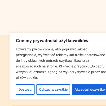
Cenimy prywatność użytkowników
GABINET FIZJ
Używamy plików cookie, aby poprawić jakość
przeglądania, wyświetlać reklamy lub treści dostosowane
UL GLOWACKIEG
do indywidualnych potrzeb użytkowników oraz
(W PRZYCHOD
analizować ruch na stronie. Kliknięcie przycisku „Akceptuj
wszystkie” oznacza zgodę na wykorzystywanie przez na
plików cookie.
Tel. +48 698 
Dostosuj
Odrzuć wszystkie
Akceptuj wszystko
e-mail:
GABIN