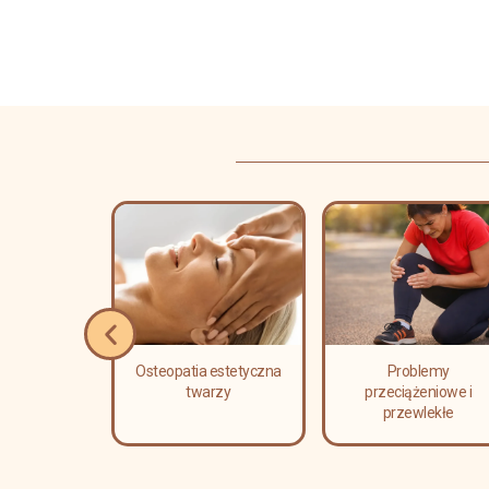
erapia
Osteopatia estetyczna
Problemy
a i leczenie
twarzy
przeciążeniowe i
i kręgosłupa
przewlekłe