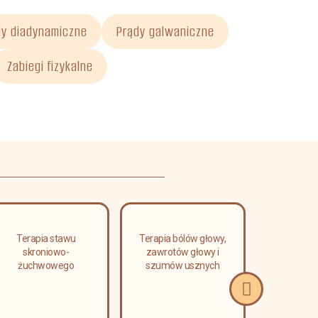
dy diadynamiczne
Prądy galwaniczne
Zabiegi fizykalne
Terapia stawu
Terapia bólów głowy,
Masaż l
skroniowo-
zawrotów głowy i
relaks
żuchwowego
szumów usznych
limfa