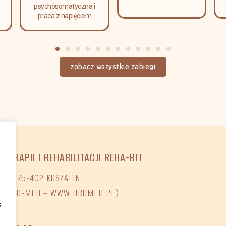
psychosomatyczna i
praca z napięciem
zobacz wszystkie zabiegi
OTERAPII I REHABILITACJI REHA-BIT
O 7, 75-402 KOSZALIN
NI URO-MED – WWW.UROMED.PL)
s