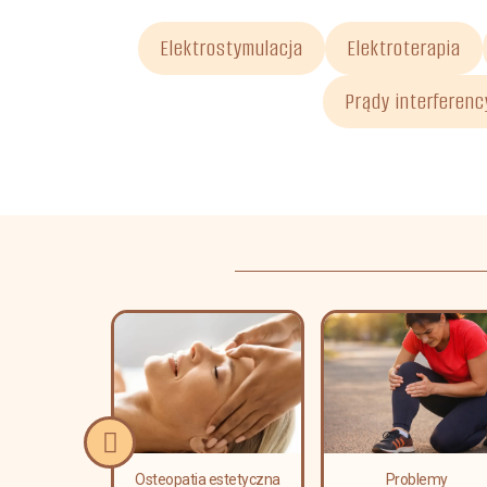
Elektrostymulacja
Elektroterapia
Prądy interferenc
erapia
a i leczenie
i kręgosłupa
Osteopatia estetyczna
Problemy