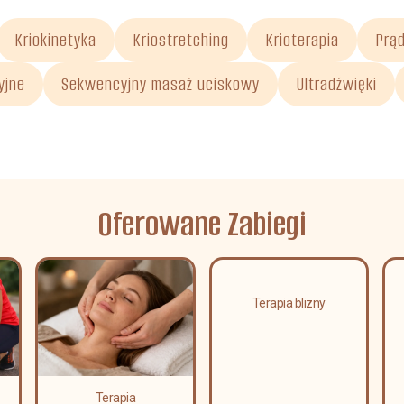
Kriokinetyka
Kriostretching
Krioterapia
Prą
yjne
Sekwencyjny masaż uciskowy
Ultradźwięki
Oferowane Zabiegi
Terapia blizny
Terapia