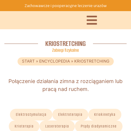
Zachowawcze i pooperacyjne leczenie urazów
KRIOSTRETCHING
Zabiegi fizykalne
START
»
ENCYCLOPEDIA
»
KRIOSTRETCHING
Połączenie działania zimna z rozciąganiem lub
pracą nad ruchem.
Elektrostymulacja
Elektroterapia
Kriokinetyka
Krioterapia
Laseroterapia
Prądy diadynamiczne