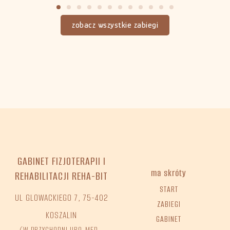
zobacz wszystkie zabiegi
GABINET FIZJOTERAPII I
ma skróty
REHABILITACJI REHA-BIT
START
UL GLOWACKIEGO 7, 75-402
ZABIEGI
KOSZALIN
GABINET
(W PRZYCHODNI URO-MED –