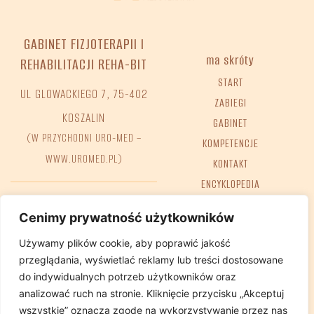
GABINET FIZJOTERAPII I
ma skróty
REHABILITACJI REHA-BIT
START
UL GLOWACKIEGO 7, 75-402
ZABIEGI
KOSZALIN
GABINET
(W PRZYCHODNI URO-MED –
KOMPETENCJE
WWW.UROMED.PL)
KONTAKT
ENCYKLOPEDIA
FAQ
Tel. +48 698 68 02 38
Cenimy prywatność użytkowników
e-mail:
GABINET@REHA-BIT.PL
Używamy plików cookie, aby poprawić jakość
przeglądania, wyświetlać reklamy lub treści dostosowane
do indywidualnych potrzeb użytkowników oraz
analizować ruch na stronie. Kliknięcie przycisku „Akceptuj
Deklaracja dostępności
Polityka Prywatnosci
wszystkie” oznacza zgodę na wykorzystywanie przez nas