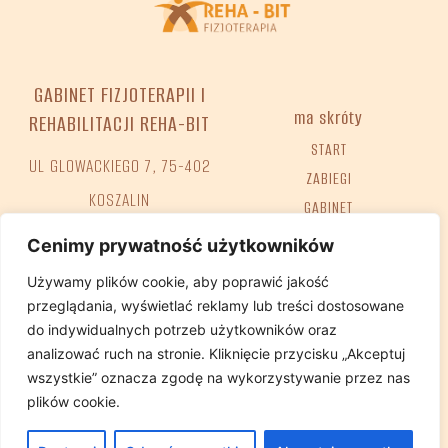
GABINET FIZJOTERAPII I
ma skróty
REHABILITACJI REHA-BIT
START
UL GLOWACKIEGO 7, 75-402
ZABIEGI
KOSZALIN
GABINET
(W PRZYCHODNI URO-MED –
KOMPETENCJE
Cenimy prywatność użytkowników
WWW.UROMED.PL)
KONTAKT
Używamy plików cookie, aby poprawić jakość
ENCYKLOPEDIA
przeglądania, wyświetlać reklamy lub treści dostosowane
FAQ
Tel. +48 698 68 02 38
do indywidualnych potrzeb użytkowników oraz
analizować ruch na stronie. Kliknięcie przycisku „Akceptuj
e-mail:
GABINET@REHA-BIT.PL
wszystkie” oznacza zgodę na wykorzystywanie przez nas
plików cookie.