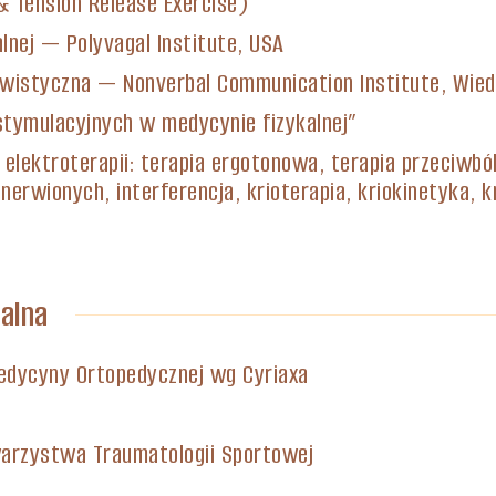
 Tension Release Exercise)
alnej — Polyvagal Institute, USA
ingwistyczna — Nonverbal Communication Institute, Wied
ostymulacyjnych w medycynie fizykalnej”
elektroterapii: terapia ergotonowa, terapia przeciwbó
erwionych, interferencja, krioterapia, kriokinetyka, 
ualna
edycyny Ortopedycznej wg Cyriaxa
warzystwa Traumatologii Sportowej