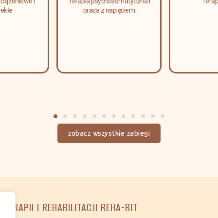
hosomatyczna i
Terapia blizny
Terapia s
napięciem
żuc
zobacz wszystkie zabiegi
OTERAPII I REHABILITACJI REHA-BIT