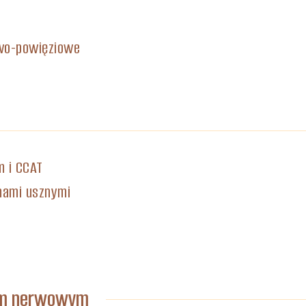
owo-powięziowe
 i CCAT
mami usznymi
dem nerwowym