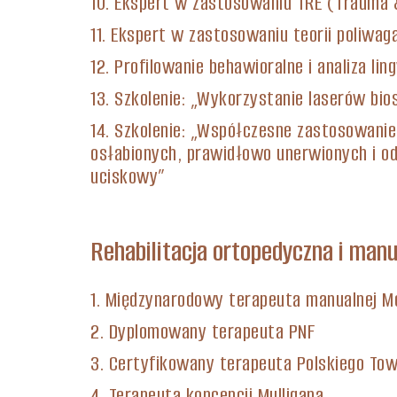
10. Ekspert w zastosowaniu TRE (Trauma &
11. Ekspert w zastosowaniu teorii poliwag
12. Profilowanie behawioralne i analiza l
13. Szkolenie: „Wykorzystanie laserów bi
14. Szkolenie: „Współczesne zastosowanie 
osłabionych, prawidłowo unerwionych i odn
uciskowy”
Rehabilitacja ortopedyczna i man
1. Międzynarodowy terapeuta manualnej M
2. Dyplomowany terapeuta PNF
3. Certyfikowany terapeuta Polskiego To
4. Terapeuta koncepcji Mulligana