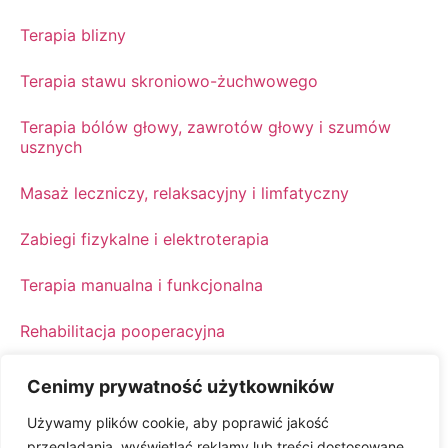
Terapia blizny
Terapia stawu skroniowo-żuchwowego
Terapia bólów głowy, zawrotów głowy i szumów
usznych
Masaż leczniczy, relaksacyjny i limfatyczny
Zabiegi fizykalne i elektroterapia
Terapia manualna i funkcjonalna
Rehabilitacja pooperacyjna
Rehabilitacja ortopedyczna i sportowa
Cenimy prywatność użytkowników
Fizjoterapia ortopedyczna i leczenie dolegliwości
Używamy plików cookie, aby poprawić jakość
kręgosłupa
przeglądania, wyświetlać reklamy lub treści dostosowane