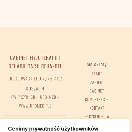
GABINET FIZJOTERAPII I
ma skróty
REHABILITACJI REHA-BIT
START
UL GLOWACKIEGO 7, 75-402
ZABIEGI
KOSZALIN
GABINET
(W PRZYCHODNI URO-MED –
KOMPETENCJE
WWW.UROMED.PL)
KONTAKT
ENCYKLOPEDIA
FAQ
Tel. +48 698 68 02 38
Cenimy prywatność użytkowników