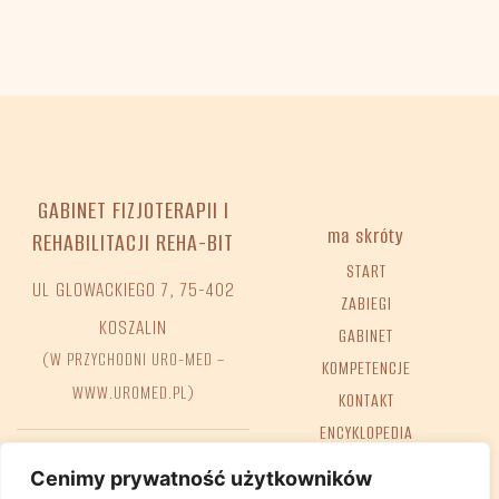
GABINET FIZJOTERAPII I
ma skróty
REHABILITACJI REHA-BIT
START
UL GLOWACKIEGO 7, 75-402
ZABIEGI
KOSZALIN
GABINET
(W PRZYCHODNI URO-MED –
KOMPETENCJE
WWW.UROMED.PL)
KONTAKT
ENCYKLOPEDIA
FAQ
Tel. +48 698 68 02 38
Cenimy prywatność użytkowników