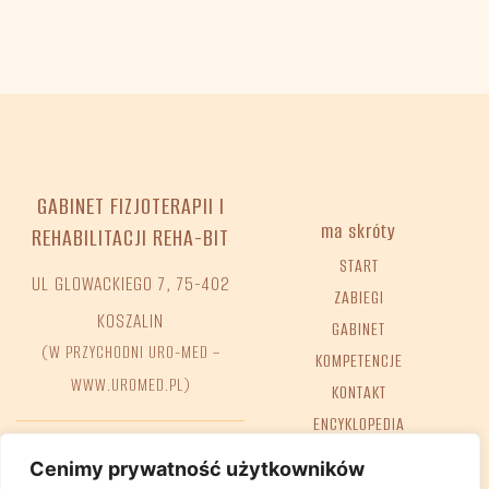
GABINET FIZJOTERAPII I
ma skróty
REHABILITACJI REHA-BIT
START
UL GLOWACKIEGO 7, 75-402
ZABIEGI
KOSZALIN
GABINET
(W PRZYCHODNI URO-MED –
KOMPETENCJE
WWW.UROMED.PL)
KONTAKT
ENCYKLOPEDIA
FAQ
Tel. +48 698 68 02 38
Cenimy prywatność użytkowników