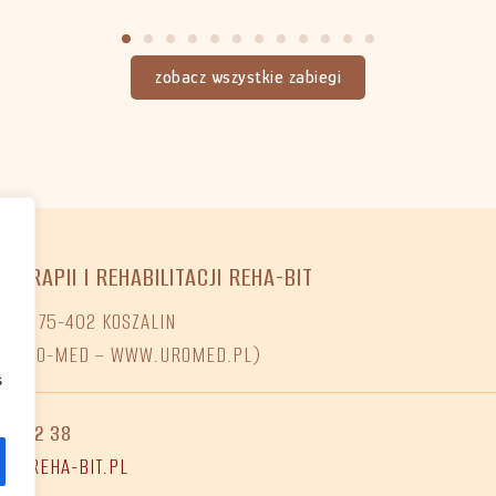
zobacz wszystkie zabiegi
OTERAPII I REHABILITACJI REHA-BIT
O 7, 75-402 KOSZALIN
NI URO-MED – WWW.UROMED.PL)
s
68 02 38
ET@REHA-BIT.PL