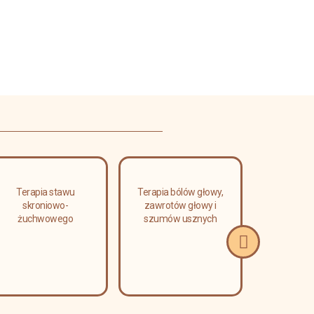
Terapia stawu
Terapia bólów głowy,
Masaż l
skroniowo-
zawrotów głowy i
relaks
żuchwowego
szumów usznych
limfa