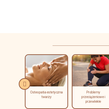
erapia
a i leczenie
i kręgosłupa
Osteopatia estetyczna
Problemy
twarzy
przeciążeniowe i
przewlekłe