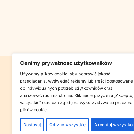
Cenimy prywatność użytkowników
GABINET FIZJ
Używamy plików cookie, aby poprawić jakość
przeglądania, wyświetlać reklamy lub treści dostosowane
UL GLOWACKIEG
do indywidualnych potrzeb użytkowników oraz
(W PRZYCHOD
analizować ruch na stronie. Kliknięcie przycisku „Akceptuj
wszystkie” oznacza zgodę na wykorzystywanie przez na
plików cookie.
Tel. +48 698 
Dostosuj
Odrzuć wszystkie
Akceptuj wszystko
e-mail:
GABIN