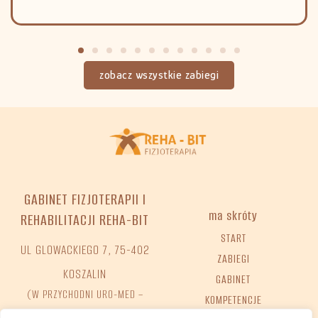
zobacz wszystkie zabiegi
GABINET FIZJOTERAPII I
ma skróty
REHABILITACJI REHA-BIT
START
UL GLOWACKIEGO 7, 75-402
ZABIEGI
KOSZALIN
GABINET
(W PRZYCHODNI URO-MED –
KOMPETENCJE
WWW.UROMED.PL)