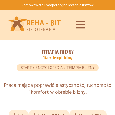
Zachowawcze i pooperacyjne leczenie urazów
TERAPIA BLIZNY
Blizny i terapia blizny
START
»
ENCYCLOPEDIA
»
TERAPIA BLIZNY
Praca mająca poprawić elastyczność, ruchomość
i komfort w obrębie blizny.
Blizna
Blizna pooperacyjna
Blizna pourazowa