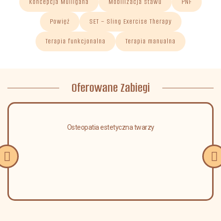
Koncepcja Mulligana
Mobilizacja stawu
PNF
Powięź
SET – Sling Exercise Therapy
Terapia funkcjonalna
Terapia manualna
Oferowane Zabiegi
Osteopatia estetyczna twarzy