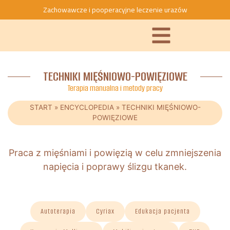
Zachowawcze i pooperacyjne leczenie urazów
TECHNIKI MIĘŚNIOWO-POWIĘZIOWE
Terapia manualna i metody pracy
START
»
ENCYCLOPEDIA
»
TECHNIKI MIĘŚNIOWO-
POWIĘZIOWE
Praca z mięśniami i powięzią w celu zmniejszenia
napięcia i poprawy ślizgu tkanek.
Autoterapia
Cyriax
Edukacja pacjenta