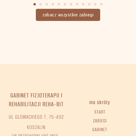
zobacz wszystkie zabiegi
GABINET FIZJOTERAPII I
ma skróty
REHABILITACJI REHA-BIT
START
UL GLOWACKIEGO 7, 75-402
ZABIEGI
KOSZALIN
GABINET
(W PRZYCHODNI URO-MED –