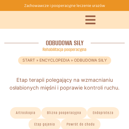
Zachowawcze i pooperacyjne leczenie urazów
ODBUDOWA SIŁY
Rehabilitacja pooperacyjna
START
»
ENCYCLOPEDIA
»
ODBUDOWA SIŁY
Etap terapii polegający na wzmacnianiu
osłabionych mięśni i poprawie kontroli ruchu.
Artroskopia
Blizna pooperacyjna
Endoproteza
Etap gojenia
Powrót do chodu