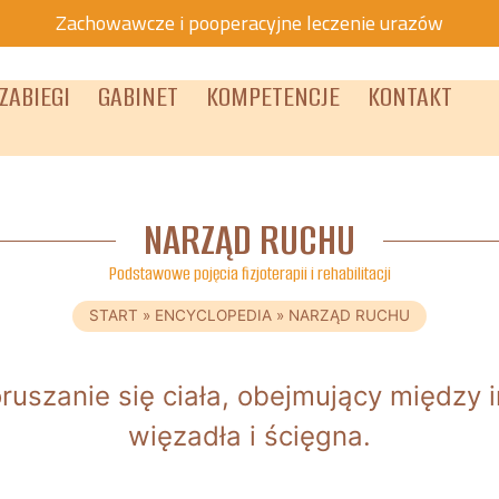
Zachowawcze i pooperacyjne leczenie urazów
ZABIEGI
GABINET
KOMPETENCJE
KONTAKT
NARZĄD RUCHU
Podstawowe pojęcia fizjoterapii i rehabilitacji
START
»
ENCYCLOPEDIA
»
NARZĄD RUCHU
uszanie się ciała, obejmujący między i
więzadła i ścięgna.