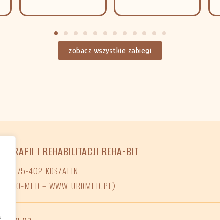
zobacz wszystkie zabiegi
OTERAPII I REHABILITACJI REHA-BIT
O 7, 75-402 KOSZALIN
NI URO-MED – WWW.UROMED.PL)
s