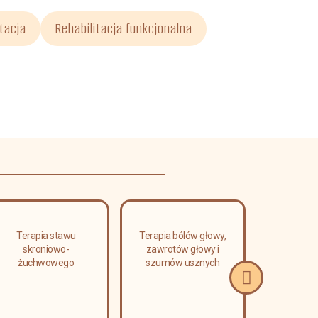
itacja
Rehabilitacja funkcjonalna
Terapia stawu
Terapia bólów głowy,
Masaż l
skroniowo-
zawrotów głowy i
relaks
żuchwowego
szumów usznych
limfa