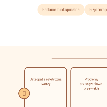
Badanie funkcjonalne
Fizjoterap
erapia
Osteopatia estetyczna
Problemy
a i leczenie
twarzy
przeciążeniowe i
i kręgosłupa
przewlekłe