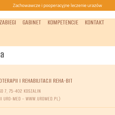
Zachowawcze i pooperacyjne leczenie urazów
ZABIEGI
GABINET
KOMPETENCJE
KONTAKT
na
OTERAPII I REHABILITACJI REHA-BIT
O 7, 75-402 KOSZALIN
NI URO-MED – WWW.UROMED.PL)