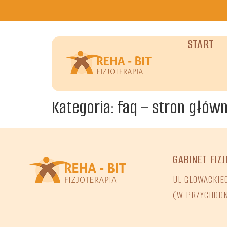
do
treści
START
Kategoria:
faq – stron głów
GABINET FIZJ
UL GLOWACKIEG
(W PRZYCHOD