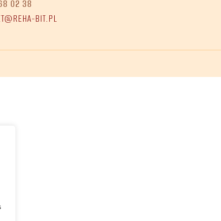
68 02 38
ET@REHA-BIT.PL
s