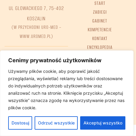
START
UL GLOWACKIEGO 7, 75-402
ZABIEGI
KOSZALIN
GABINET
(W PRZYCHODNI URO-MED –
KOMPETENCJE
WWW.UROMED.PL)
KONTAKT
ENCYKLOPEDIA
FAQ
Tel. +48 698 68 02 38
Cenimy prywatność użytkowników
e-mail:
GABINET@REHA-BIT.PL
Używamy plików cookie, aby poprawić jakość
przeglądania, wyświetlać reklamy lub treści dostosowane
do indywidualnych potrzeb użytkowników oraz
analizować ruch na stronie. Kliknięcie przycisku „Akceptuj
Deklaracja dostępności
Polityka Prywatnosci
wszystkie” oznacza zgodę na wykorzystywanie przez nas
plików cookie.
Dostosuj
Odrzuć wszystkie
Akceptuj wszystko