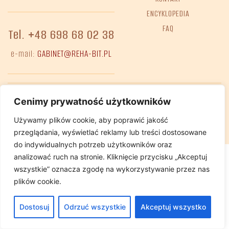
ENCYKLOPEDIA
FAQ
Tel. +48 698 68 02 38
e-mail:
GABINET@REHA-BIT.PL
Deklaracja dostępności
Polityka Prywatnosci
Cenimy prywatność użytkowników
Używamy plików cookie, aby poprawić jakość
przeglądania, wyświetlać reklamy lub treści dostosowane
do indywidualnych potrzeb użytkowników oraz
analizować ruch na stronie. Kliknięcie przycisku „Akceptuj
wszystkie” oznacza zgodę na wykorzystywanie przez nas
plików cookie.
Dostosuj
Odrzuć wszystkie
Akceptuj wszystko