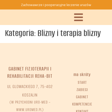
do
Zachowawcze i pooperacyjne leczenie urazów
treści
Kategoria:
Blizny i terapia blizny
GABINET FIZJOTERAPII I
ma skróty
REHABILITACJI REHA-BIT
START
UL GLOWACKIEGO 7, 75-402
ZABIEGI
KOSZALIN
GABINET
(W PRZYCHODNI URO-MED –
KOMPETENCJE
WWW.UROMED.PL)
KONTAKT