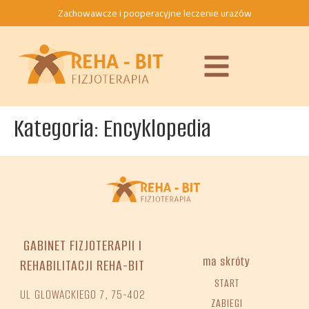
do
Zachowawcze i pooperacyjne leczenie urazów
treści
Kategoria:
Encyklopedia
GABINET FIZJOTERAPII I
ma skróty
REHABILITACJI REHA-BIT
START
UL GLOWACKIEGO 7, 75-402
ZABIEGI